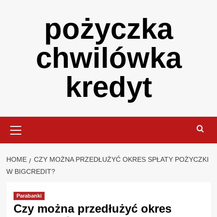
Skip
pożyczka
to
content
chwilówka
kredyt
Primary
Menu
HOME
CZY MOŻNA PRZEDŁUŻYĆ OKRES SPŁATY POŻYCZKI
W BIGCREDIT?
Parabanki
Czy można przedłużyć okres