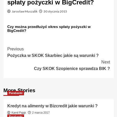
spłaty pożyczki w BigCredit?
Jarosław Muszalik
30 stycznia 2015
Czy można przedłużyć okres spłaty pożyczki w
BigCredit?
Post
Previous
Pożyczka w SKOK Skarbiec jakie są warunki ?
Navigation
Next
Czy SKOK Szopienice sprawdza BIK ?
More Stories
Parabanki
Kredyt na alimenty w Bizcredit jakie warunki ?
Kamil Pająk
2 marca 2017
Parabanki