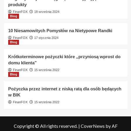
produkty
FinanFOX
18 września 2024
Blog
10 Niesamowitych Pomysłów na Nietypowe Randki
FinanFOX
17 stycznia 2024
Blog
Krótkoterminowe pożyczki które „przyniosą wprost do
domu klienta”
FinanFOX
15 września 2022
Blog
Pożyczka przez internet z niską ratą dla osób będących
w BIK
FinanFOX
15 września 2022
Copyright © All rights reserved.
|
CoverNews
by AF