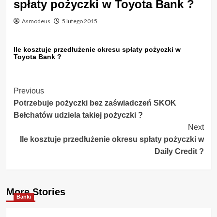
spłaty pożyczki w Toyota Bank ?
Asmodeus
5 lutego 2015
Ile kosztuje przedłużenie okresu spłaty pożyczki w
Toyota Bank ?
Post
Previous
Potrzebuje pożyczki bez zaświadczeń SKOK
Navigation
Bełchatów udziela takiej pożyczki ?
Next
Ile kosztuje przedłużenie okresu spłaty pożyczki w
Daily Credit ?
More Stories
Banki