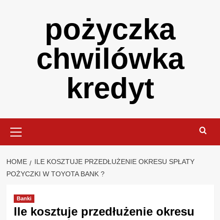
Skip
pożyczka
to
content
chwilówka
kredyt
Primary
Menu
HOME
ILE KOSZTUJE PRZEDŁUŻENIE OKRESU SPŁATY
POŻYCZKI W TOYOTA BANK ?
Banki
Ile kosztuje przedłużenie okresu