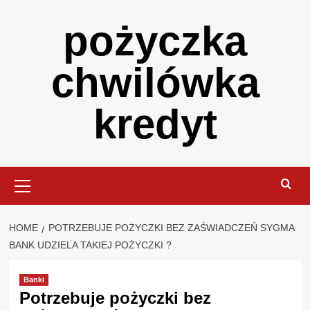
Skip
pożyczka
to
content
chwilówka
kredyt
Primary
Menu
HOME
POTRZEBUJE POŻYCZKI BEZ ZAŚWIADCZEŃ SYGMA
BANK UDZIELA TAKIEJ POŻYCZKI ?
Banki
Potrzebuje pożyczki bez