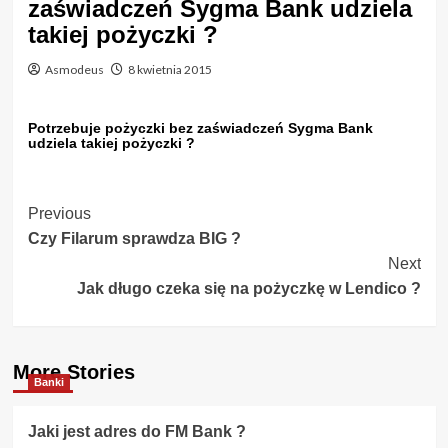
zaświadczeń Sygma Bank udziela
takiej pożyczki ?
Asmodeus
8 kwietnia 2015
Potrzebuje pożyczki bez zaświadczeń Sygma Bank
udziela takiej pożyczki ?
Post
Previous
Czy Filarum sprawdza BIG ?
Navigation
Next
Jak długo czeka się na pożyczkę w Lendico ?
More Stories
Banki
Jaki jest adres do FM Bank ?