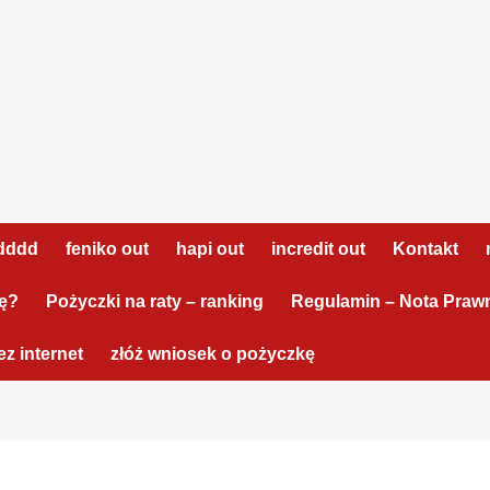
dddd
feniko out
hapi out
incredit out
Kontakt
tę?
Pożyczki na raty – ranking
Regulamin – Nota Praw
z internet
złóż wniosek o pożyczkę