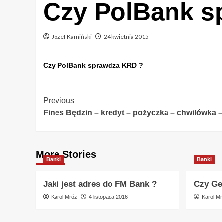
Czy PolBank s
Józef Kamiński
24 kwietnia 2015
Czy PolBank sprawdza KRD ?
Post
Previous
Fines Będzin – kredyt – pożyczka – chwilówka –
Navigation
More Stories
Banki
Banki
Jaki jest adres do FM Bank ?
Czy Ge
Karol Mróz
4 listopada 2016
Karol M