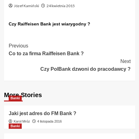
Józef Kamiński
24 kwietnia 2015
Czy Raiffeisen Bank jest wiarygodny ?
Post
Previous
Co to za firma Raiffeisen Bank ?
Navigation
Next
Czy PolBank dzwoni do pracodawcy ?
More Stories
Banki
Jaki jest adres do FM Bank ?
Karol Mróz
4 listopada 2016
Banki