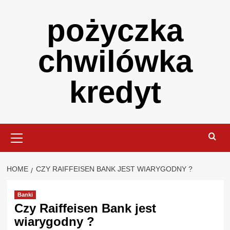
Skip
pożyczka
to
content
chwilówka
kredyt
Primary
Menu
HOME
CZY RAIFFEISEN BANK JEST WIARYGODNY ?
Banki
Czy Raiffeisen Bank jest
wiarygodny ?