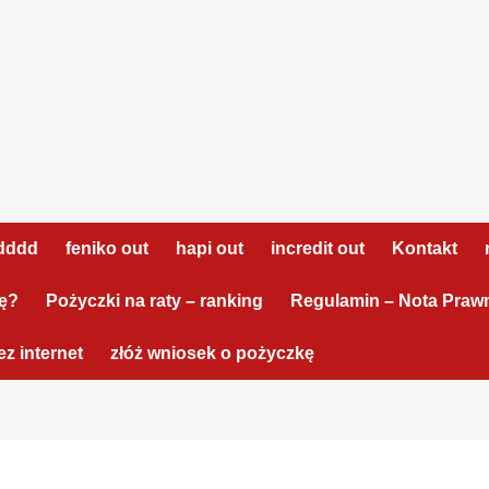
dddd
feniko out
hapi out
incredit out
Kontakt
tę?
Pożyczki na raty – ranking
Regulamin – Nota Praw
z internet
złóż wniosek o pożyczkę