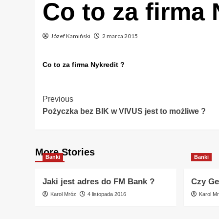
Co to za firma 
Józef Kamiński
2 marca 2015
Co to za firma Nykredit ?
Post
Previous
Pożyczka bez BIK w VIVUS jest to możliwe ?
Navigation
More Stories
Banki
Banki
Jaki jest adres do FM Bank ?
Czy Ge
Karol Mróz
4 listopada 2016
Karol M