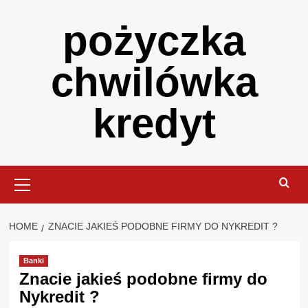
Skip
pożyczka
to
content
chwilówka
kredyt
Primary
Menu
HOME
ZNACIE JAKIEŚ PODOBNE FIRMY DO NYKREDIT ?
Banki
Znacie jakieś podobne firmy do
Nykredit ?