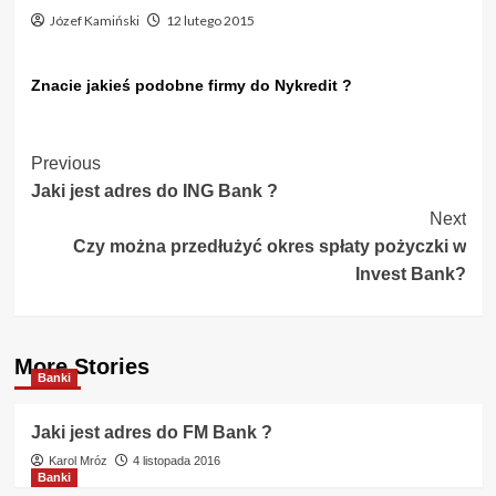
Józef Kamiński
12 lutego 2015
Znacie jakieś podobne firmy do Nykredit ?
Post
Previous
Jaki jest adres do ING Bank ?
Navigation
Next
Czy można przedłużyć okres spłaty pożyczki w
Invest Bank?
More Stories
Banki
Jaki jest adres do FM Bank ?
Karol Mróz
4 listopada 2016
Banki