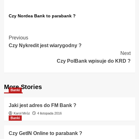
Czy Nordea Bank to parabank ?
Post
Previous
Czy Nykredit jest wiarygodny ?
Navigation
Next
Czy PolBank wpisuje do KRD ?
More Stories
Banki
Jaki jest adres do FM Bank ?
Karol Mróz
4 listopada 2016
Banki
Czy GetIN Online to parabank ?