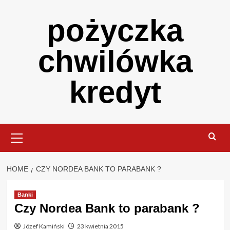
Skip
pożyczka
to
content
chwilówka
kredyt
Primary
Menu
HOME
CZY NORDEA BANK TO PARABANK ?
Banki
Czy Nordea Bank to parabank ?
Józef Kamiński
23 kwietnia 2015