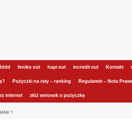
dddd
feniko out
hapi out
incredit out
Kontakt
tę?
Pożyczki na raty – ranking
Regulamin – Nota Praw
z internet
złóż wniosek o pożyczkę
BANK ?