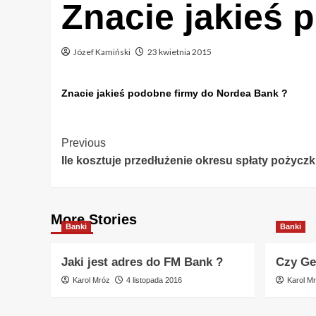
Znacie jakieś 
Józef Kamiński
23 kwietnia 2015
Znacie jakieś podobne firmy do Nordea Bank ?
Post
Previous
Ile kosztuje przedłużenie okresu spłaty pożyczk
Navigation
More Stories
Banki
Banki
Jaki jest adres do FM Bank ?
Czy Ge
Karol Mróz
4 listopada 2016
Karol M