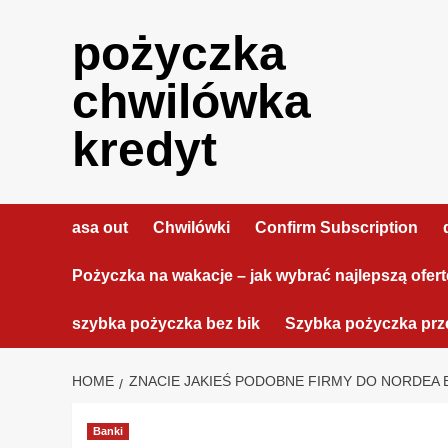
Skip
to
pożyczka
content
chwilówka
kredyt
asa out
Chwilówki
Confirm Subscription
Pożyczka na wakacje – jak wybrać najlepszą ofer
szybka pożyczka bez bik
Szybka pożyczka prze
HOME
ZNACIE JAKIEŚ PODOBNE FIRMY DO NORDEA 
Banki