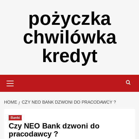
Skip
pożyczka
to
content
chwilówka
kredyt
Primary
Menu
HOME
CZY NEO BANK DZWONI DO PRACODAWCY ?
Banki
Czy NEO Bank dzwoni do
pracodawcy ?