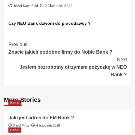
Józef Kamiński
22 kwietnia 2015
Czy NEO Bank dzwoni do pracodawcy ?
Post
Previous
Znacie jakieś podobne firmy do Noble Bank ?
Navigation
Next
Jestem bezrobotny otrzymam pożyczkę w NEO
Bank ?
More Stories
Banki
Jaki jest adres do FM Bank ?
Karol Mróz
4 listopada 2016
Banki