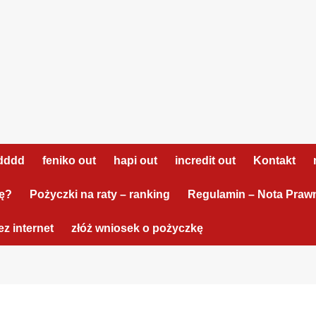
dddd
feniko out
hapi out
incredit out
Kontakt
tę?
Pożyczki na raty – ranking
Regulamin – Nota Praw
z internet
złóż wniosek o pożyczkę