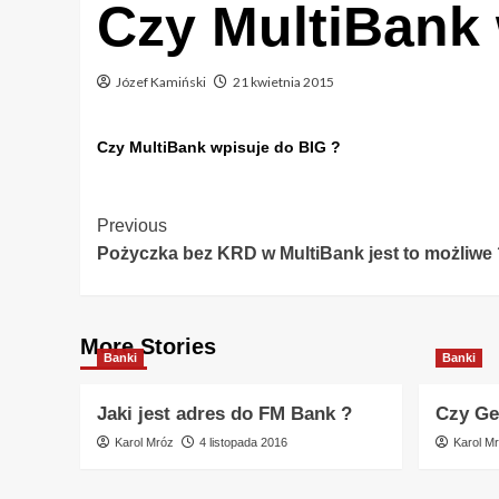
Czy MultiBank 
Józef Kamiński
21 kwietnia 2015
Czy MultiBank wpisuje do BIG ?
Post
Previous
Pożyczka bez KRD w MultiBank jest to możliwe 
Navigation
More Stories
Banki
Banki
Jaki jest adres do FM Bank ?
Czy Ge
Karol Mróz
4 listopada 2016
Karol M