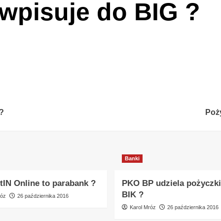
wpisuje do BIG ?
?
Poży
Banki
tIN Online to parabank ?
PKO BP udziela pożyczki
BIK ?
róz
26 października 2016
Karol Mróz
26 października 2016