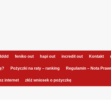
dddd
feniko out
hapi out
incredit out
Kontakt
tę?
Pożyczki na raty – ranking
Regulamin – Nota Praw
z internet
złóż wniosek o pożyczkę