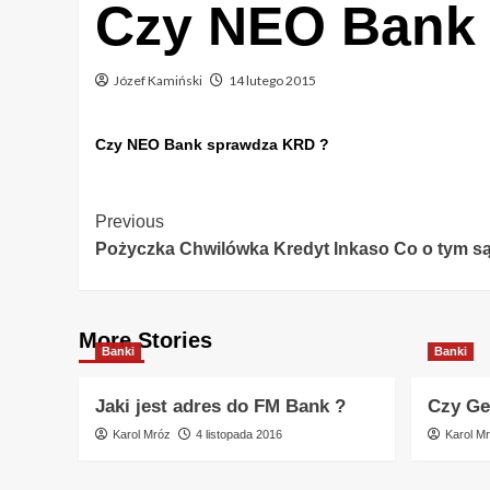
Czy NEO Bank
Józef Kamiński
14 lutego 2015
Czy NEO Bank sprawdza KRD ?
Post
Previous
Pożyczka Chwilówka Kredyt Inkaso Co o tym są
Navigation
More Stories
Banki
Banki
Jaki jest adres do FM Bank ?
Czy Ge
Karol Mróz
4 listopada 2016
Karol M