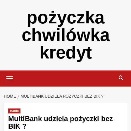
Skip
pożyczka
to
content
chwilówka
kredyt
Primary
Menu
HOME
MULTIBANK UDZIELA POŻYCZKI BEZ BIK ?
Banki
MultiBank udziela pożyczki bez
BIK ?