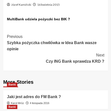
Józef Kamiński
16 kwietnia 2015
MultiBank udziela pożyczki bez BIK ?
Post
Previous
Szybka pożyczka chwilówka w Idea Bank wasze
Navigation
opinie
Next
Czy ING Bank sprawdza KRD ?
More Stories
Banki
Jaki jest adres do FM Bank ?
Karol Mróz
4 listopada 2016
Banki