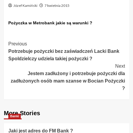
Józef Kamiński
7 kwietnia 2015
Pożyczka w Metrobank jakie są warunki ?
Post
Previous
Potrzebuje pożyczki bez zaświadczeń Lacki Bank
Navigation
Spoldzielczy udziela takiej pożyczki ?
Next
Jestem zadłużony i potrzebuje pożyczki dla
zadłużonych osób mam szanse w Bocian Pożyczki
?
More Stories
Banki
Jaki jest adres do FM Bank ?