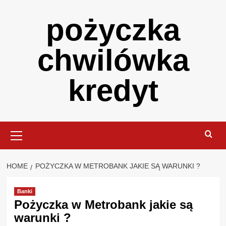
Skip
pożyczka
to
content
chwilówka
kredyt
Primary
Menu
HOME
POŻYCZKA W METROBANK JAKIE SĄ WARUNKI ?
Banki
Pożyczka w Metrobank jakie są
warunki ?