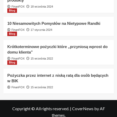
produkty
FinanFOX
18 września 2024
Blog
10 Niesamowitych Pomysłów na Nietypowe Randki
FinanFOX
17 stycznia 2024
Blog
Krótkoterminowe pożyczki które „przyniosą wprost do
domu klienta”
FinanFOX
15 września 2022
Blog
Pożyczka przez internet z niską ratą dla osób będących
w BIK
FinanFOX
15 września 2022
Copyright © All rights reserved.
|
CoverNews
by AF
themes.