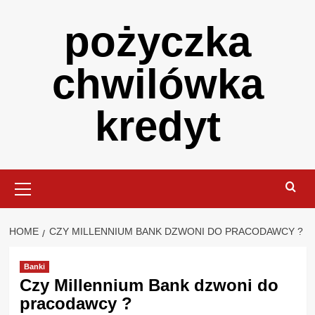
Skip
pożyczka
to
content
chwilówka
kredyt
Primary
Menu
HOME
CZY MILLENNIUM BANK DZWONI DO PRACODAWCY ?
Banki
Czy Millennium Bank dzwoni do
pracodawcy ?