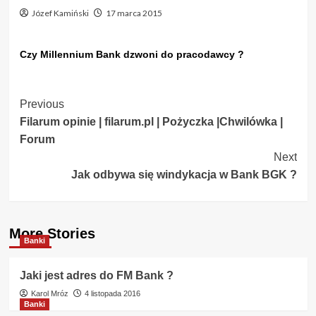
Józef Kamiński
17 marca 2015
Czy Millennium Bank dzwoni do pracodawcy ?
Post
Previous
Filarum opinie | filarum.pl | Pożyczka |Chwilówka |
Navigation
Forum
Next
Jak odbywa się windykacja w Bank BGK ?
More Stories
Banki
Jaki jest adres do FM Bank ?
Karol Mróz
4 listopada 2016
Banki