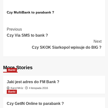
Czy MultiBank to parabank ?
Post
Previous
Czy Via SMS to bank ?
Navigation
Next
Czy SKOK Siarkopol wpisuje do BIG ?
More Stories
Banki
Jaki jest adres do FM Bank ?
Karol Mróz
4 listopada 2016
Banki
Czy GetIN Online to parabank ?