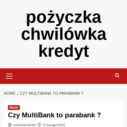
Skip
pożyczka
to
content
chwilówka
kredyt
Primary
Menu
HOME
CZY MULTIBANK TO PARABANK ?
Banki
Czy MultiBank to parabank ?
Józef Kamiński
17 lutego 2015