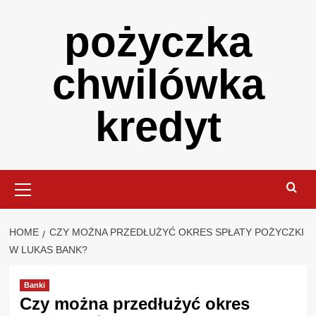
Skip
pożyczka
to
content
chwilówka
kredyt
Primary
Menu
HOME
CZY MOŻNA PRZEDŁUŻYĆ OKRES SPŁATY POŻYCZKI
W LUKAS BANK?
Banki
Czy można przedłużyć okres