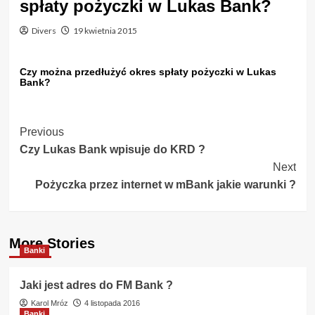
spłaty pożyczki w Lukas Bank?
Divers
19 kwietnia 2015
Czy można przedłużyć okres spłaty pożyczki w Lukas
Bank?
Post
Previous
Czy Lukas Bank wpisuje do KRD ?
Navigation
Next
Pożyczka przez internet w mBank jakie warunki ?
More Stories
Banki
Jaki jest adres do FM Bank ?
Karol Mróz
4 listopada 2016
Banki