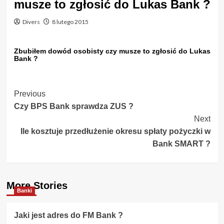
musze to zgłosić do Lukas Bank ?
Divers
8 lutego 2015
Zbubiłem dowód osobisty czy musze to zgłosić do Lukas
Bank ?
Post
Previous
Czy BPS Bank sprawdza ZUS ?
Navigation
Next
Ile kosztuje przedłużenie okresu spłaty pożyczki w
Bank SMART ?
More Stories
Banki
Jaki jest adres do FM Bank ?