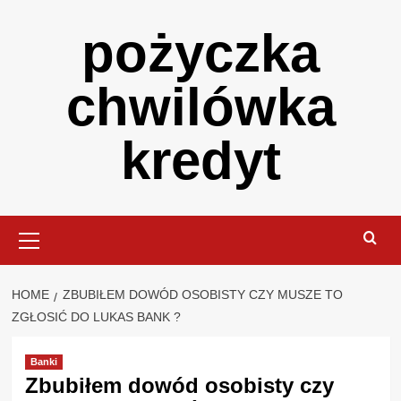
Skip
pożyczka
to
content
chwilówka
kredyt
Primary
Menu
HOME
ZBUBIŁEM DOWÓD OSOBISTY CZY MUSZE TO
ZGŁOSIĆ DO LUKAS BANK ?
Banki
Zbubiłem dowód osobisty czy