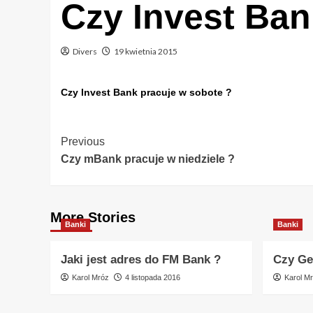
Czy Invest Ban
Divers
19 kwietnia 2015
Czy Invest Bank pracuje w sobote ?
Post
Previous
Czy mBank pracuje w niedziele ?
Navigation
More Stories
Banki
Banki
Jaki jest adres do FM Bank ?
Czy Ge
Karol Mróz
4 listopada 2016
Karol M