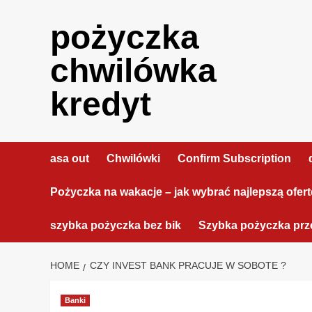
Skip
to
pożyczka
content
chwilówka
kredyt
asa out
Chwilówki
Confirm Subscription
Pożyczka na wakacje – jak wybrać najlepszą ofer
szybka pożyczka bez bik
Szybka pożyczka prze
HOME
CZY INVEST BANK PRACUJE W SOBOTE ?
Banki