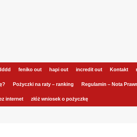
dddd
feniko out
hapi out
incredit out
Kontakt
tę?
Pożyczki na raty – ranking
Regulamin – Nota Praw
z internet
złóż wniosek o pożyczkę