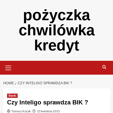
Skip
pożyczka
to
content
chwilówka
kredyt
Primary
Menu
HOME
CZY INTELIGO SPRAWDZA BIK ?
Banki
Czy Inteligo sprawdza BIK ?
Tomasz Kozak
15 kwietnia 2015