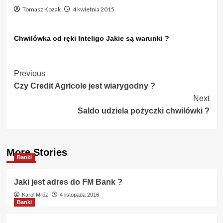
Tomasz Kozak
4 kwietnia 2015
Chwilówka od ręki Inteligo Jakie są warunki ?
Post
Previous
Czy Credit Agricole jest wiarygodny ?
Navigation
Next
Saldo udziela pożyczki chwilówki ?
More Stories
Banki
Jaki jest adres do FM Bank ?
Karol Mróz
4 listopada 2016
Banki