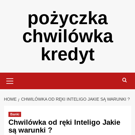
Skip
pożyczka
to
content
chwilówka
kredyt
Primary
Menu
HOME
CHWILÓWKA OD RĘKI INTELIGO JAKIE SĄ WARUNKI ?
Banki
Chwilówka od ręki Inteligo Jakie
są warunki ?