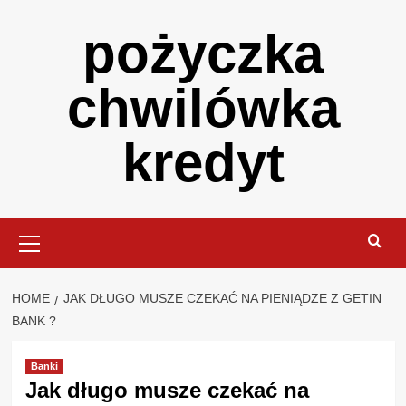
Skip
pożyczka
to
content
chwilówka
kredyt
Primary
Menu
HOME
JAK DŁUGO MUSZE CZEKAĆ NA PIENIĄDZE Z GETIN
BANK ?
Banki
Jak długo musze czekać na