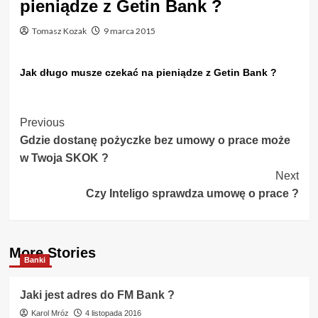
pieniądze z Getin Bank ?
Tomasz Kozak
9 marca 2015
Jak długo musze czekać na pieniądze z Getin Bank ?
Post
Previous
Gdzie dostanę pożyczke bez umowy o prace może
Navigation
w Twoja SKOK ?
Next
Czy Inteligo sprawdza umowę o prace ?
More Stories
Banki
Jaki jest adres do FM Bank ?
Karol Mróz
4 listopada 2016