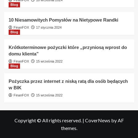
FinanFOX
18 września 2024
Blog
10 Niesamowitych Pomysłów na Nietypowe Randki
FinanFOX
17 stycznia 2024
Blog
Krótkoterminowe pożyczki które „przyniosą wprost do
domu klienta”
FinanFOX
15 września 2022
Blog
Pożyczka przez internet z niską ratą dla osób będących
w BIK
FinanFOX
15 września 2022
Copyright © All rights reserved.
|
CoverNews
by AF
themes.