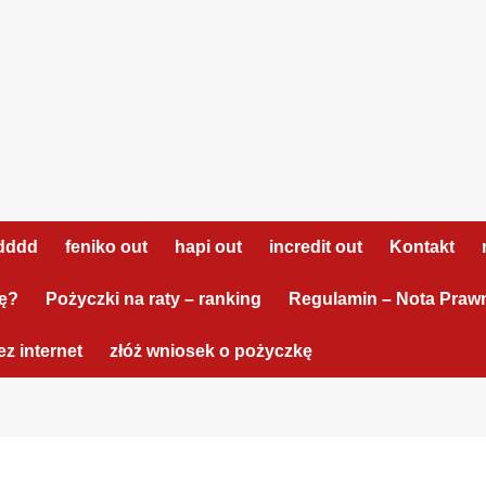
dddd
feniko out
hapi out
incredit out
Kontakt
tę?
Pożyczki na raty – ranking
Regulamin – Nota Praw
z internet
złóż wniosek o pożyczkę