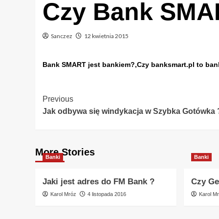
Czy Bank SMAR
Sanczez
12 kwietnia 2015
Bank SMART jest bankiem?,Czy banksmart.pl to ban
Post
Previous
Jak odbywa się windykacja w Szybka Gotówka 
Navigation
More Stories
Banki
Banki
Jaki jest adres do FM Bank ?
Czy Ge
Karol Mróz
4 listopada 2016
Karol M