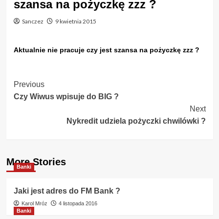
szansa na pożyczkę zzz ?
Sanczez
9 kwietnia 2015
Aktualnie nie pracuje czy jest szansa na pożyczkę zzz ?
Post
Previous
Czy Wiwus wpisuje do BIG ?
Navigation
Next
Nykredit udziela pożyczki chwilówki ?
More Stories
Banki
Jaki jest adres do FM Bank ?
Karol Mróz
4 listopada 2016
Banki