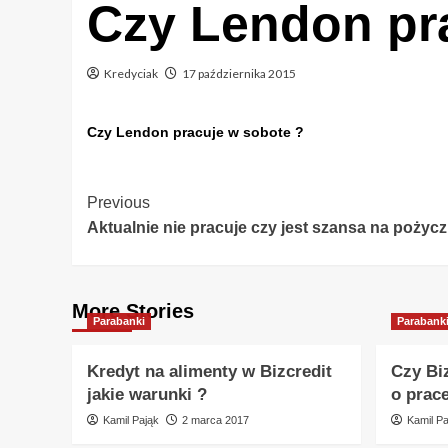
Czy Lendon pr
Kredyciak
17 października 2015
Czy Lendon pracuje w sobote ?
Post
Previous
Aktualnie nie pracuje czy jest szansa na pożyc
Navigation
More Stories
Parabanki
Parabank
Kredyt na alimenty w Bizcredit
Czy Bi
jakie warunki ?
o prac
Kamil Pająk
2 marca 2017
Kamil Pa