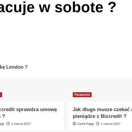
acuje w sobote ?
zkę Lendon ?
i
Parabanki
zcredit sprawdza umowę
Jak długo musze czekać 
e ?
pieniądze z Bizcredit ?
jąk
1 marca 2017
Kamil Pająk
1 marca 2017