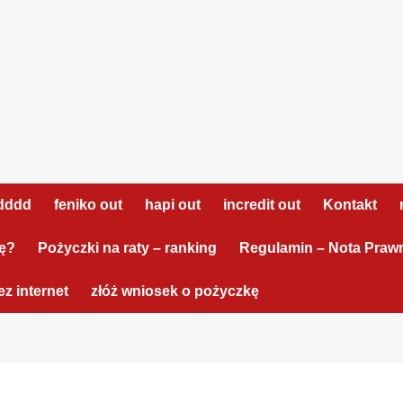
dddd
feniko out
hapi out
incredit out
Kontakt
tę?
Pożyczki na raty – ranking
Regulamin – Nota Praw
z internet
złóż wniosek o pożyczkę