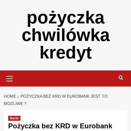
Skip
pożyczka
to
content
chwilówka
kredyt
Primary
Menu
HOME
POŻYCZKA BEZ KRD W EUROBANK JEST TO
MOŻLIWE ?
Banki
Pożyczka bez KRD w Eurobank