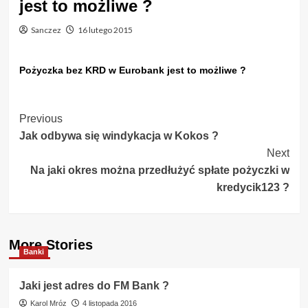
jest to możliwe ?
Sanczez
16 lutego 2015
Pożyczka bez KRD w Eurobank jest to możliwe ?
Post
Previous
Jak odbywa się windykacja w Kokos ?
Navigation
Next
Na jaki okres można przedłużyć spłate pożyczki w
kredycik123 ?
More Stories
Banki
Jaki jest adres do FM Bank ?
Karol Mróz
4 listopada 2016