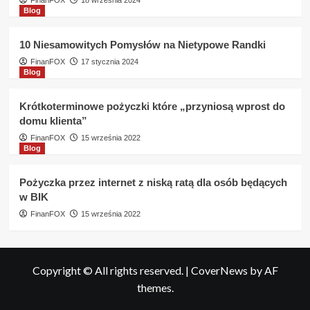
FinanFOX
18 września 2024
Blog
10 Niesamowitych Pomysłów na Nietypowe Randki
FinanFOX
17 stycznia 2024
Blog
Krótkoterminowe pożyczki które „przyniosą wprost do
domu klienta”
FinanFOX
15 września 2022
Blog
Pożyczka przez internet z niską ratą dla osób będących
w BIK
FinanFOX
15 września 2022
Copyright © All rights reserved.
|
CoverNews
by AF
themes.