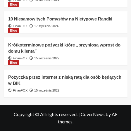
FinanFOX
18 września 2024
Blog
10 Niesamowitych Pomysłów na Nietypowe Randki
FinanFOX
17 stycznia 2024
Blog
Krótkoterminowe pożyczki które „przyniosą wprost do
domu klienta”
FinanFOX
15 września 2022
Blog
Pożyczka przez internet z niską ratą dla osób będących
w BIK
FinanFOX
15 września 2022
Copyright © All rights reserved.
|
CoverNews
by AF
themes.