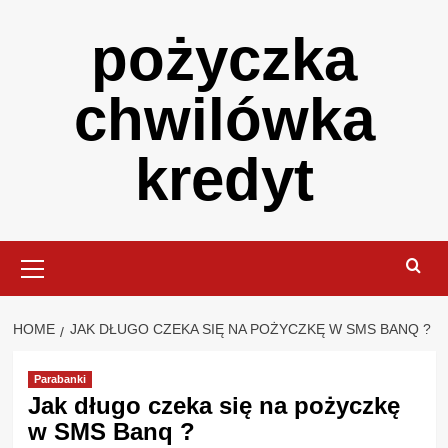
Skip
pożyczka
to
content
chwilówka
kredyt
Primary
Menu
HOME
JAK DŁUGO CZEKA SIĘ NA POŻYCZKĘ W SMS BANQ ?
Parabanki
Jak długo czeka się na pożyczkę
w SMS Banq ?