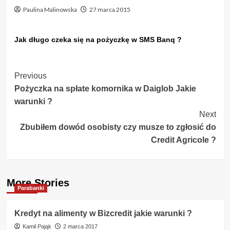
Paulina Malinowska
27 marca 2015
Jak długo czeka się na pożyczkę w SMS Banq ?
Post
Previous
Pożyczka na spłate komornika w Daiglob Jakie
Navigation
warunki ?
Next
Zbubiłem dowód osobisty czy musze to zgłosić do
Credit Agricole ?
More Stories
Parabanki
Kredyt na alimenty w Bizcredit jakie warunki ?
Kamil Pająk
2 marca 2017