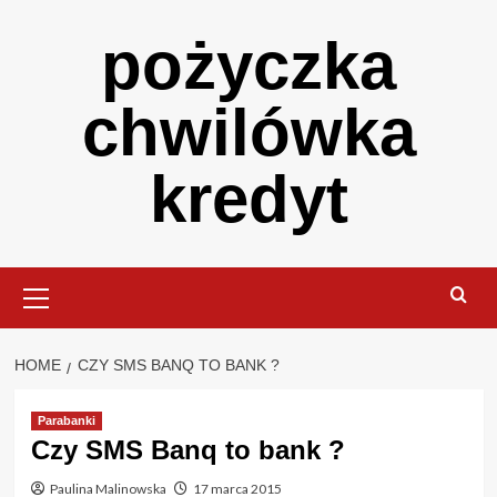
Skip
pożyczka
to
content
chwilówka
kredyt
Primary
Menu
HOME
CZY SMS BANQ TO BANK ?
Parabanki
Czy SMS Banq to bank ?
Paulina Malinowska
17 marca 2015