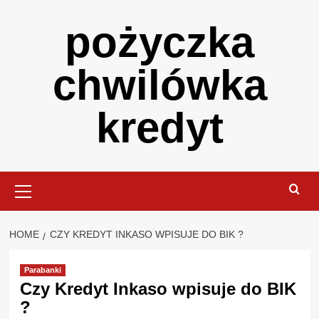
Skip
pożyczka
to
content
chwilówka
kredyt
Primary
Menu
HOME
CZY KREDYT INKASO WPISUJE DO BIK ?
Parabanki
Czy Kredyt Inkaso wpisuje do BIK
?