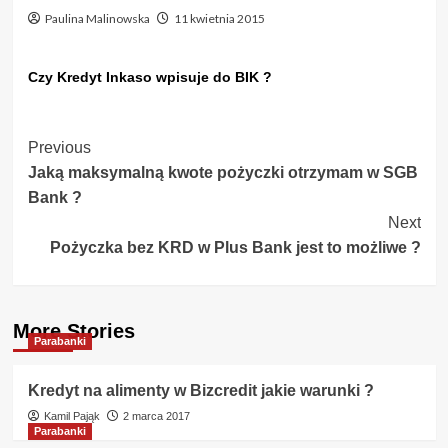
Paulina Malinowska
11 kwietnia 2015
Czy Kredyt Inkaso wpisuje do BIK ?
Post
Previous
Jaką maksymalną kwote pożyczki otrzymam w SGB
Navigation
Bank ?
Next
Pożyczka bez KRD w Plus Bank jest to możliwe ?
More Stories
Parabanki
Kredyt na alimenty w Bizcredit jakie warunki ?
Kamil Pająk
2 marca 2017
Parabanki