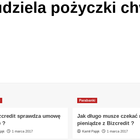
dziela pożyczki ch
i
Parabanki
zcredit sprawdza umowę
Jak długo musze czekać 
e ?
pieniądze z Bizcredit ?
jąk
1 marca 2017
Kamil Pająk
1 marca 2017