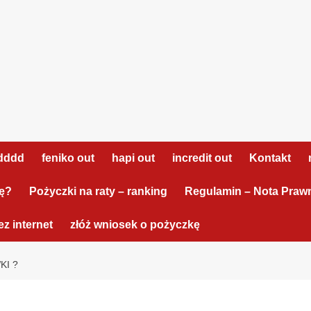
dddd
feniko out
hapi out
incredit out
Kontakt
tę?
Pożyczki na raty – ranking
Regulamin – Nota Praw
z internet
złóż wniosek o pożyczkę
KI ?