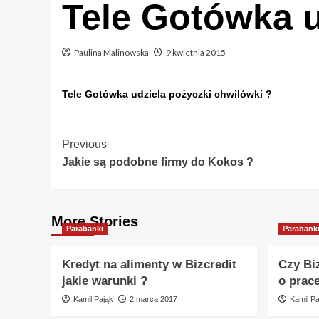
Tele Gotówka u
Paulina Malinowska
9 kwietnia 2015
Tele Gotówka udziela pożyczki chwilówki ?
Post
Previous
Jakie są podobne firmy do Kokos ?
Navigation
More Stories
Parabanki
Parabank
Kredyt na alimenty w Bizcredit
Czy Bi
jakie warunki ?
o prac
Kamil Pająk
2 marca 2017
Kamil Pa