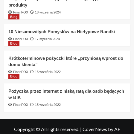
produkty
FinanFOX
18 września 2024
Blog
10 Niesamowitych Pomysłów na Nietypowe Randki
FinanFOX
17 stycznia 2024
Blog
Krótkoterminowe pożyczki które „przyniosą wprost do
domu klienta”
FinanFOX
15 września 2022
Blog
Pożyczka przez internet z niską ratą dla osób będących
w BIK
FinanFOX
15 września 2022
Copyright © All rights reserved.
|
CoverNews
by AF