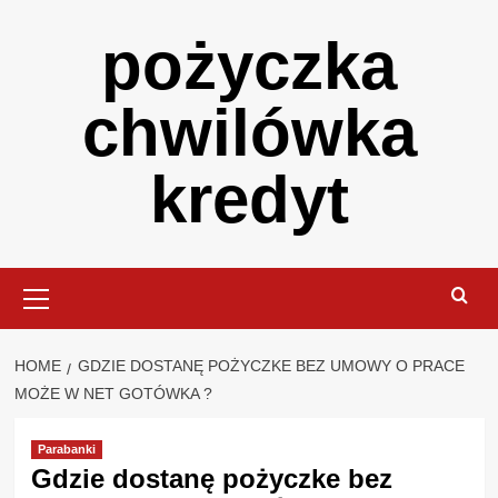
Skip
pożyczka
to
content
chwilówka
kredyt
Primary
Menu
HOME
GDZIE DOSTANĘ POŻYCZKE BEZ UMOWY O PRACE
MOŻE W NET GOTÓWKA ?
Parabanki
Gdzie dostanę pożyczke bez