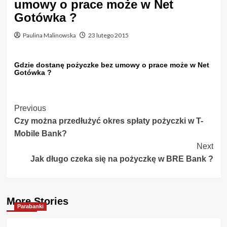
umowy o prace może w Net
Gotówka ?
Paulina Malinowska
23 lutego 2015
Gdzie dostanę pożyczke bez umowy o prace może w Net
Gotówka ?
Post
Previous
Czy można przedłużyć okres spłaty pożyczki w T-
Navigation
Mobile Bank?
Next
Jak długo czeka się na pożyczkę w BRE Bank ?
More Stories
Parabanki