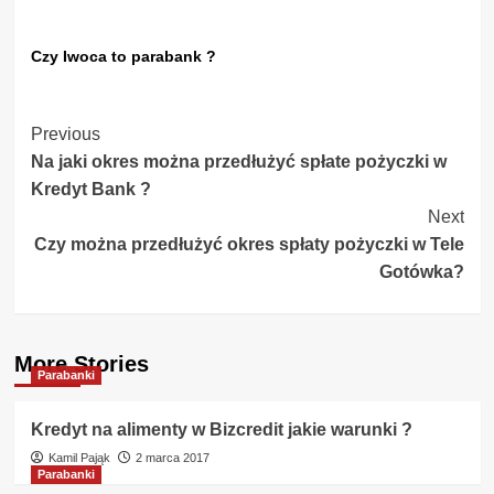
Czy Iwoca to parabank ?
Post
Previous
Na jaki okres można przedłużyć spłate pożyczki w
Navigation
Kredyt Bank ?
Next
Czy można przedłużyć okres spłaty pożyczki w Tele
Gotówka?
More Stories
Parabanki
Kredyt na alimenty w Bizcredit jakie warunki ?
Kamil Pająk
2 marca 2017
Parabanki