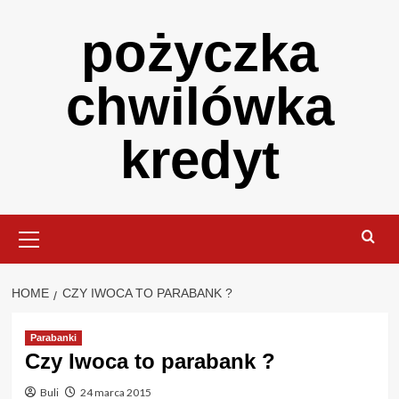
Skip
pożyczka
to
content
chwilówka
kredyt
Primary
Menu
HOME
CZY IWOCA TO PARABANK ?
Parabanki
Czy Iwoca to parabank ?
Buli
24 marca 2015