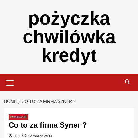
Skip
pożyczka
to
content
chwilówka
kredyt
Primary
Menu
HOME
CO TO ZA FIRMA SYNER ?
Parabanki
Co to za firma Syner ?
Buli
17 marca 2015