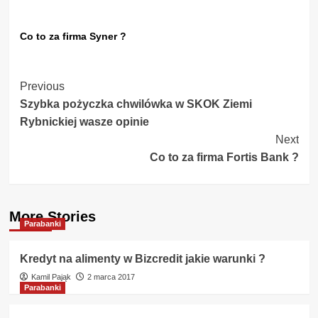
Co to za firma Syner ?
Post
Previous
Szybka pożyczka chwilówka w SKOK Ziemi
Navigation
Rybnickiej wasze opinie
Next
Co to za firma Fortis Bank ?
More Stories
Parabanki
Kredyt na alimenty w Bizcredit jakie warunki ?
Kamil Pająk
2 marca 2017
Parabanki