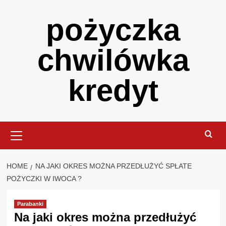
Skip
pożyczka
to
content
chwilówka
kredyt
Primary
Menu
HOME
NA JAKI OKRES MOŻNA PRZEDŁUŻYĆ SPŁATE
POŻYCZKI W IWOCA ?
Parabanki
Na jaki okres można przedłużyć