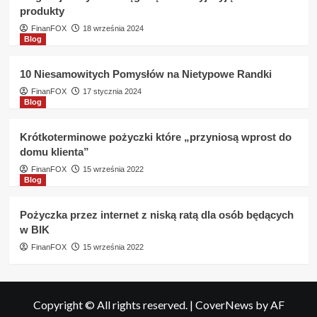
produkty
FinanFOX
18 września 2024
Blog
10 Niesamowitych Pomysłów na Nietypowe Randki
FinanFOX
17 stycznia 2024
Blog
Krótkoterminowe pożyczki które „przyniosą wprost do
domu klienta”
FinanFOX
15 września 2022
Blog
Pożyczka przez internet z niską ratą dla osób będących
w BIK
FinanFOX
15 września 2022
Copyright © All rights reserved.
|
CoverNews
by AF