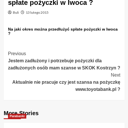
spłate pożyczki w Iwoca ?
Buli
13 lutego 2015
Na jaki okres można przedłużyć spłate pożyczki w Iwoca
?
Post
Previous
Jestem zadłużony i potrzebuje pożyczki dla
Navigation
zadłużonych osób mam szanse w SKOK Kostrzyn ?
Next
Aktualnie nie pracuje czy jest szansa na pożyczkę
www.toyotabank.pl ?
More Stories
Parabanki