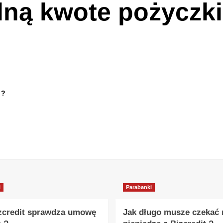
ną kwote pożyczk
 ?
i
Parabanki
zcredit sprawdza umowę
Jak długo musze czekać 