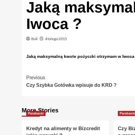
Jaką maksymal
Iwoca ?
Buli
4 lutego 2015
Jaką maksymalną kwote pożyczki otrzymam w Iwoca
Post
Previous
Czy Szybka Gotówka wpisuje do KRD ?
Navigation
More Stories
Parabanki
Parabank
Kredyt na alimenty w Bizcredit
Czy Bi