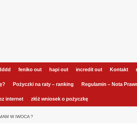
dddd
feniko out
hapi out
incredit out
Kontakt
tę?
Pożyczki na raty – ranking
Regulamin – Nota Praw
z internet
złóż wniosek o pożyczkę
MAM W IWOCA ?