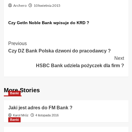
Archero
10 kwietnia 2015
Czy GetIn Noble Bank wpisuje do KRD ?
Post
Previous
Czy DZ Bank Polska dzwoni do pracodawcy ?
Navigation
Next
HSBC Bank udziela pożyczek dla firm ?
More Stories
Banki
Jaki jest adres do FM Bank ?
Karol Mróz
4 listopada 2016
Banki