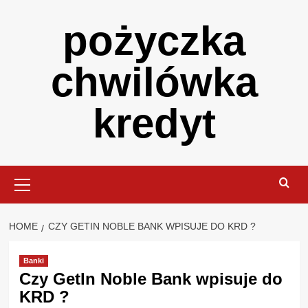
Skip
pożyczka
to
content
chwilówka
kredyt
Primary
Menu
HOME
CZY GETIN NOBLE BANK WPISUJE DO KRD ?
Banki
Czy GetIn Noble Bank wpisuje do
KRD ?