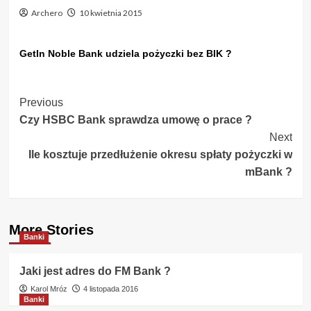
Archero
10 kwietnia 2015
GetIn Noble Bank udziela pożyczki bez BIK ?
Post
Previous
Czy HSBC Bank sprawdza umowę o prace ?
Navigation
Next
Ile kosztuje przedłużenie okresu spłaty pożyczki w
mBank ?
More Stories
Banki
Jaki jest adres do FM Bank ?
Karol Mróz
4 listopada 2016
Banki