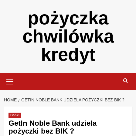
Skip
pożyczka
to
content
chwilówka
kredyt
Primary
Menu
HOME
GETIN NOBLE BANK UDZIELA POŻYCZKI BEZ BIK ?
Banki
GetIn Noble Bank udziela
pożyczki bez BIK ?