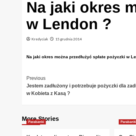
Na jaki okres 
w Lendon ?
Kredyciak
15 grudnia 2014
Na jaki okres można przedłużyć spłate pożyczki w L
Post
Previous
Jestem zadłużony i potrzebuje pożyczki dla z
Navigation
w Kobieta z Kasą ?
More Stories
Parabanki
Parabank