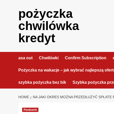
Skip
to
pożyczka
content
chwilówka
kredyt
asa out
Chwilówki
Confirm Subscription
Pożyczka na wakacje – jak wybrać najlepszą ofer
szybka pożyczka bez bik
Szybka pożyczka prze
HOME
NA JAKI OKRES MOŻNA PRZEDŁUŻYĆ SPŁATE 
Parabanki