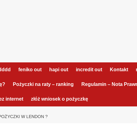
dddd
feniko out
hapi out
incredit out
Kontakt
tę?
Pożyczki na raty – ranking
Regulamin – Nota Praw
z internet
złóż wniosek o pożyczkę
POŻYCZKI W LENDON ?