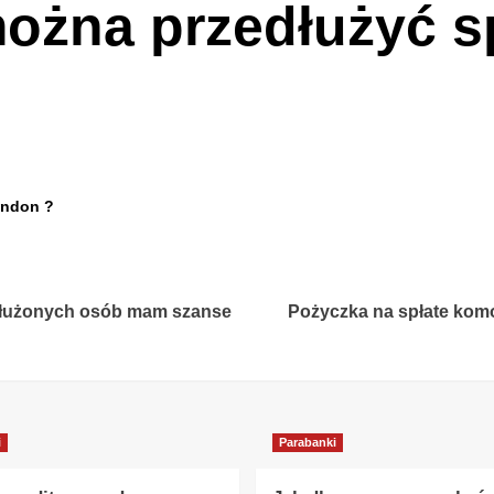
można przedłużyć s
endon ?
adłużonych osób mam szanse
Pożyczka na spłate kom
i
Parabanki