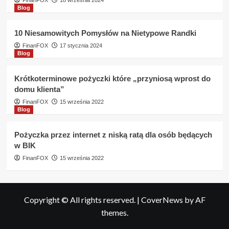
FinanFOX
18 września 2024
Blog
10 Niesamowitych Pomysłów na Nietypowe Randki
FinanFOX
17 stycznia 2024
Blog
Krótkoterminowe pożyczki które „przyniosą wprost do
domu klienta”
FinanFOX
15 września 2022
Blog
Pożyczka przez internet z niską ratą dla osób będących
w BIK
FinanFOX
15 września 2022
Copyright © All rights reserved.
|
CoverNews
by AF
themes.