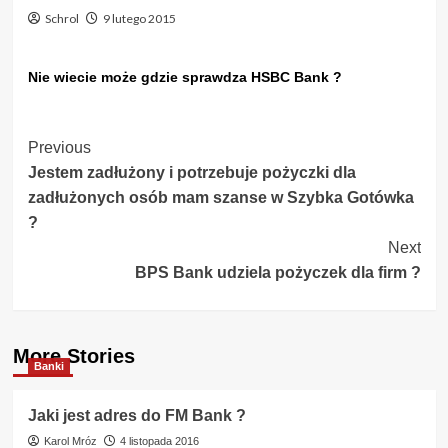
Schrol
9 lutego 2015
Nie wiecie może gdzie sprawdza HSBC Bank ?
Post
Previous
Jestem zadłużony i potrzebuje pożyczki dla
Navigation
zadłużonych osób mam szanse w Szybka Gotówka
?
Next
BPS Bank udziela pożyczek dla firm ?
More Stories
Banki
Jaki jest adres do FM Bank ?
Karol Mróz
4 listopada 2016