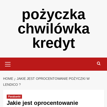
Skip
pożyczka
to
content
chwilówka
kredyt
Primary
Menu
HOME
JAKIE JEST OPROCENTOWANIE POŻYCZKI W
LENDICO ?
Parabanki
Jakie jest oprocentowanie