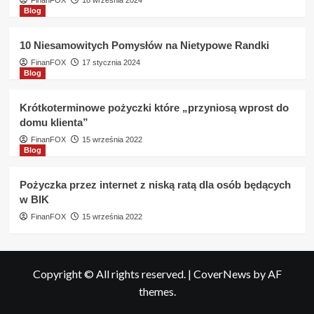
FinanFOX
18 września 2024
Blog
10 Niesamowitych Pomysłów na Nietypowe Randki
FinanFOX
17 stycznia 2024
Blog
Krótkoterminowe pożyczki które „przyniosą wprost do
domu klienta”
FinanFOX
15 września 2022
Blog
Pożyczka przez internet z niską ratą dla osób będących
w BIK
FinanFOX
15 września 2022
Copyright © All rights reserved.
|
CoverNews
by AF
themes.