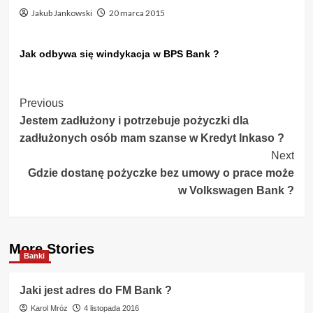
Jakub Jankowski
20 marca 2015
Jak odbywa się windykacja w BPS Bank ?
Post
Previous
Jestem zadłużony i potrzebuje pożyczki dla
Navigation
zadłużonych osób mam szanse w Kredyt Inkaso ?
Next
Gdzie dostanę pożyczke bez umowy o prace może
w Volkswagen Bank ?
More Stories
Banki
Jaki jest adres do FM Bank ?
Karol Mróz
4 listopada 2016