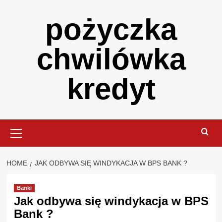
Skip
pożyczka
to
content
chwilówka
kredyt
Primary
Menu
HOME
JAK ODBYWA SIĘ WINDYKACJA W BPS BANK ?
Banki
Jak odbywa się windykacja w BPS
Bank ?