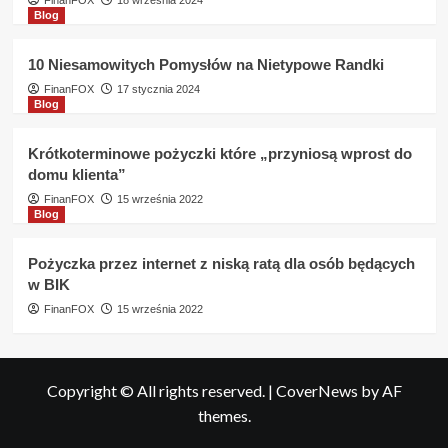
FinanFOX
18 września 2024
Blog
10 Niesamowitych Pomysłów na Nietypowe Randki
FinanFOX
17 stycznia 2024
Blog
Krótkoterminowe pożyczki które „przyniosą wprost do
domu klienta”
FinanFOX
15 września 2022
Blog
Pożyczka przez internet z niską ratą dla osób będących
w BIK
FinanFOX
15 września 2022
Copyright © All rights reserved.
|
CoverNews
by AF
themes.