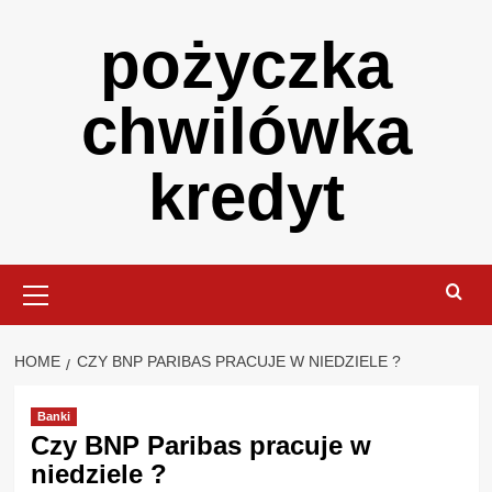
Skip
pożyczka
to
content
chwilówka
kredyt
Primary
Menu
HOME
CZY BNP PARIBAS PRACUJE W NIEDZIELE ?
Banki
Czy BNP Paribas pracuje w
niedziele ?