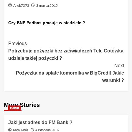
Arek7373
3 marca 2015
Czy BNP Paribas pracuje w niedziele ?
Post
Previous
Potrzebuje pożyczki bez zaświadczeń Tele Gotówka
Navigation
udziela takiej pożyczki ?
Next
Pożyczka na spłate komornika w BigCredit Jakie
warunki ?
More Stories
Banki
Jaki jest adres do FM Bank ?
Karol Mróz
4 listopada 2016