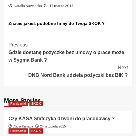
Natalia Nawrocka
17 marca 2015
Znacie jakieś podobne firmy do Twoja SKOK ?
Post
Previous
Gdzie dostanę pożyczke bez umowy o prace może
Navigation
w Sygma Bank ?
Next
DNB Nord Bank udziela pożyczki bez BIK ?
More Stories
Parabanki
SKOK
Czy KASA Stefczyka dzwoni do pracodawcy ?
Alicja Kanapa
24 listopada 2015
Parabanki
SKOK