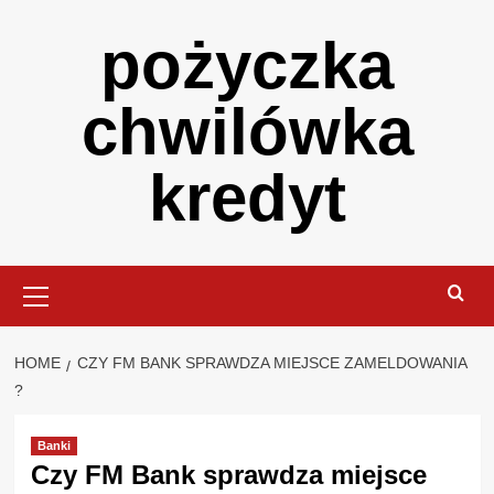
Skip
pożyczka
to
content
chwilówka
kredyt
Primary
Menu
HOME
CZY FM BANK SPRAWDZA MIEJSCE ZAMELDOWANIA
?
Banki
Czy FM Bank sprawdza miejsce