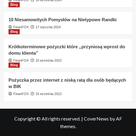
FinanFOX
18 września 2024
Blog
10 Niesamowitych Pomysłów na Nietypowe Randki
FinanFOX
17 stycznia 2024
Blog
Krótkoterminowe pożyczki które „przyniosą wprost do
domu klienta”
FinanFOX
15 września 2022
Blog
Pożyczka przez internet z niską ratą dla osób będących
w BIK
FinanFOX
15 września 2022
Copyright © All rights reserved.
|
CoverNews
by AF
themes.