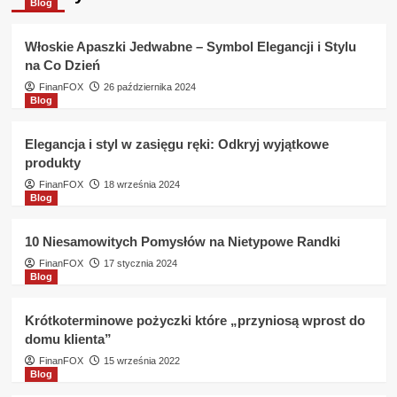
Blog
do
pracodawcy
?
Włoskie Apaszki Jedwabne – Symbol Elegancji i Stylu
na Co Dzień
FinanFOX
26 października 2024
Blog
Elegancja i styl w zasięgu ręki: Odkryj wyjątkowe
produkty
FinanFOX
18 września 2024
Blog
10 Niesamowitych Pomysłów na Nietypowe Randki
FinanFOX
17 stycznia 2024
Blog
Krótkoterminowe pożyczki które „przyniosą wprost do
domu klienta”
FinanFOX
15 września 2022
Blog