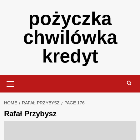
Skip
pożyczka
to
content
chwilówka
kredyt
Primary
Menu
HOME
RAFAŁ PRZYBYSZ
PAGE 176
Rafał Przybysz