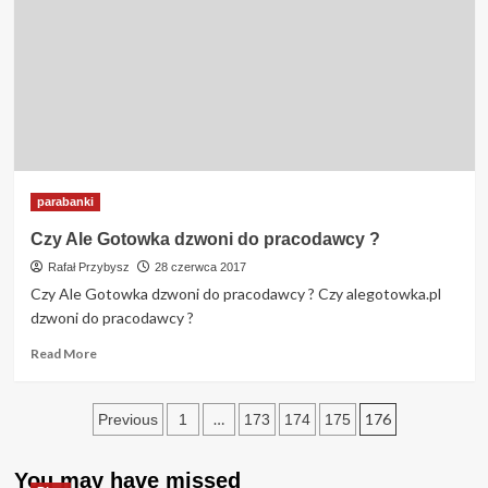
zameldowania
?
parabanki
Czy Ale Gotowka dzwoni do pracodawcy ?
Rafał Przybysz
28 czerwca 2017
Czy Ale Gotowka dzwoni do pracodawcy ? Czy alegotowka.pl
dzwoni do pracodawcy ?
Read
Read More
more
about
Stronicowanie
Czy
…
176
Previous
1
173
174
175
Ale
wpisów
Gotowka
dzwoni
You may have missed