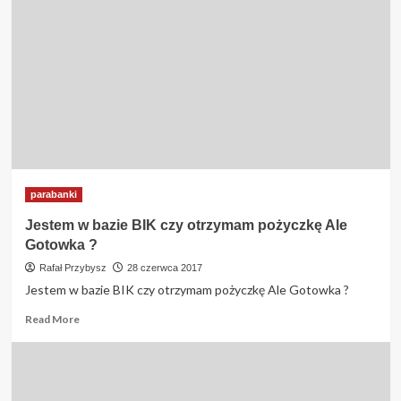
parabanki
Jestem w bazie BIK czy otrzymam pożyczkę Ale
Gotowka ?
Rafał Przybysz
28 czerwca 2017
Jestem w bazie BIK czy otrzymam pożyczkę Ale Gotowka ?
Read
Read More
more
about
Jestem
w