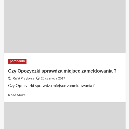
bazie
BIK
czy
otrzymam
pożyczkę
Ale
Gotowka
?
parabanki
Czy Opozyczki sprawdza miejsce zameldowania ?
Rafał Przybysz
28 czerwca 2017
Czy Opozyczki sprawdza miejsce zameldowania ?
Read
Read More
more
about
Czy
Opozyczki
sprawdza
miejsce