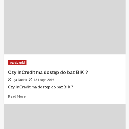
parabanki
Czy InCredit ma dostęp do baz BIK ?
Iga Dudek
18 lutego 2016
Czy InCredit ma dostęp do baz BIK ?
Read
Read More
more
about
Czy
InCredit
ma
dostęp