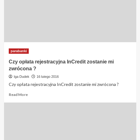
BIK
?
parabanki
Czy opłata rejestracyjna InCredit zostanie mi
zwrócona ?
Iga Dudek
16 lutego 2016
Czy opłata rejestracyjna InCredit zostanie mi zwrócona ?
Read
Read More
more
about
Czy
opłata
rejestracyjna
InCredit
zostanie