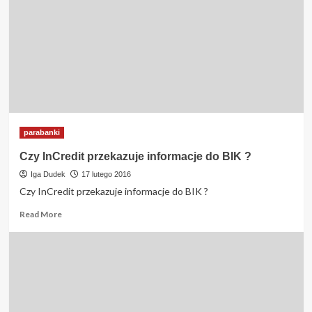
do
baz
BIK
?
parabanki
Czy InCredit przekazuje informacje do BIK ?
Iga Dudek
17 lutego 2016
Czy InCredit przekazuje informacje do BIK ?
Read
Read More
more
about
Czy
InCredit
przekazuje
informacje
do