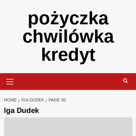
Skip
pożyczka
to
content
chwilówka
kredyt
Primary
Menu
HOME
IGA DUDEK
PAGE 30
Iga Dudek