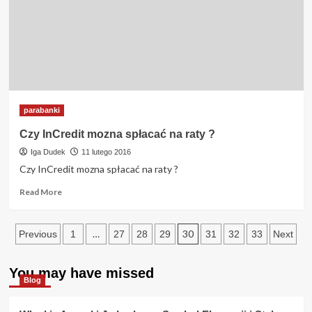
mi
zwrócona
?
parabanki
Czy InCredit mozna spłacać na raty ?
Iga Dudek
11 lutego 2016
Czy InCredit mozna spłacać na raty ?
Read
Read More
more
about
Stronicowanie
Czy
…
30
Previous
1
27
28
29
31
32
33
Next
InCredit
wpisów
mozna
spłacać
You may have missed
Blog
na
raty
?